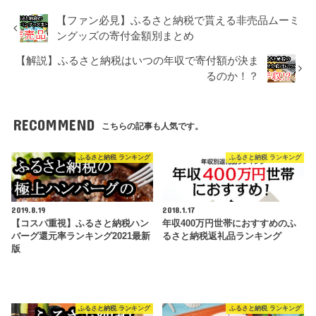
【ファン必見】ふるさと納税で貰える非売品ムーミ
ングッズの寄付金額別まとめ
【解説】ふるさと納税はいつの年収で寄付額が決ま
るのか！？
RECOMMEND
こちらの記事も人気です。
ふるさと納税 ランキング
ふるさと納税 ランキング
2019.8.19
2018.1.17
【コスパ重視】ふるさと納税ハン
年収400万円世帯におすすめのふ
バーグ還元率ランキング2021最新
るさと納税返礼品ランキング
版
ふるさと納税 ランキング
ふるさと納税 ランキング