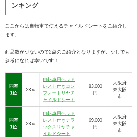
ンキング
ここからは自転車で使えるチャイルドシートをご紹介し
ます。
商品数が少ないので2点のご紹介となりますが、少しでも
参考になれば幸いです！
自転車用ヘッド
大阪府
同率
レスト付きコン
83,000
23％
東大阪
1位
フォートリヤチ
円
市
ャイルドシート
自転車用ヘッド
大阪府
同率
レスト付きデラ
69,000
23％
東大阪
1位
ックスリヤチャ
円
市
イルドシート