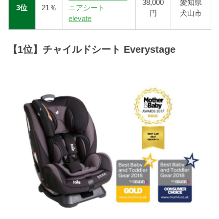
38,000
愛知県
3位
21％
ニアシート
円
犬山市
elevate
【1位】チャイルドシート Everystage