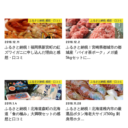
ふるさと納税 感想・口コミ
ふるさと納税 感想・口コミ
2018.12.11
2018.12.2
ふるさと納税！福岡県新宮町の紅
ふるさと納税！宮崎県都城市の都
ズワイガニに申し込んだ理由と感
城産「バイオ茶ポーク」メガ盛
想・口コミ
5kgセットに…
ふるさと納税 感想・口コミ
ふるさと納税 感想・口コミ
2019.1.4
2018.11.28
ふるさと納税！北海道森町の北海
ふるさと納税！北海道稚内市の厳
道「食の極み」大満喫セットの感
選品ボタン海老大サイズ500g 刺
想と口コミ
身用ホタ…