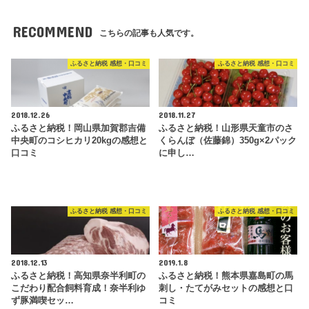
RECOMMEND
こちらの記事も人気です。
ふるさと納税 感想・口コミ
ふるさと納税 感想・口コミ
2018.12.26
2018.11.27
ふるさと納税！岡山県加賀郡吉備
ふるさと納税！山形県天童市のさ
中央町のコシヒカリ20kgの感想と
くらんぼ（佐藤錦）350g×2パック
口コミ
に申し…
ふるさと納税 感想・口コミ
ふるさと納税 感想・口コミ
2018.12.13
2019.1.8
ふるさと納税！高知県奈半利町の
ふるさと納税！熊本県嘉島町の馬
こだわり配合飼料育成！奈半利ゆ
刺し・たてがみセットの感想と口
ず豚満喫セッ…
コミ