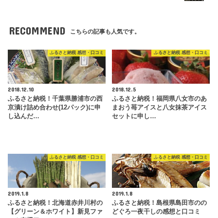
RECOMMEND
こちらの記事も人気です。
ふるさと納税 感想・口コミ
ふるさと納税 感想・口コミ
2018.12.10
2018.12.5
ふるさと納税！千葉県勝浦市の西
ふるさと納税！福岡県八女市のあ
京漬け詰め合わせ(12パック)に申
まおう苺アイスと八女抹茶アイス
し込んだ…
セットに申し…
ふるさと納税 感想・口コミ
ふるさと納税 感想・口コミ
2019.1.8
2019.1.8
ふるさと納税！北海道赤井川村の
ふるさと納税！島根県島田市のの
【グリーン＆ホワイト】新見ファ
どぐろ一夜干しの感想と口コミ