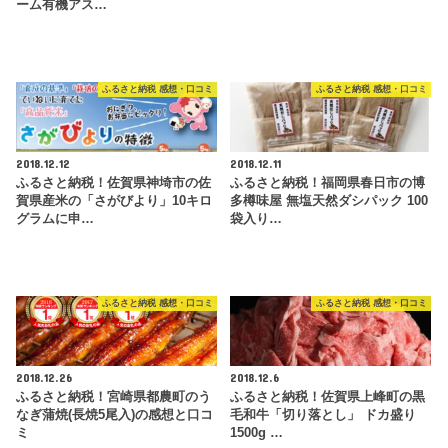
ーム有機アス…
ふるさと納税 感想・口コミ
ふるさと納税 感想・口コミ
2018.12.12
2018.12.11
ふるさと納税！佐賀県神埼市の佐
ふるさと納税！福岡県春日市の博
賀県産米の「さがびより」10キロ
多樽味屋 無塩天然ダシパック 100
グラムに申…
袋入り…
ふるさと納税 感想・口コミ
ふるさと納税 感想・口コミ
2018.12.26
2018.12.6
ふるさと納税！宮崎県都農町のう
ふるさと納税！佐賀県上峰町の黒
なぎ蒲焼(長焼5尾入)の感想と口コ
毛和牛「切り落とし」 ドカ盛り
ミ
1500g …